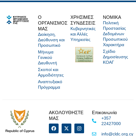
Ο
ΧΡΗΣΙΜΕΣ
NOMIKA
ΟΡΓΑΝΙΣΜΟΣ
ΣΥΝΔΕΣΕΙΣ
Πολιτική
Προστασίας
ΜΑΣ
Κυβερνητικές
Δεδομένων
και Αλλές
Διοίκηση,
Προσωπικού
Υπηρεσίες
Διεύθυνση και
Χαρακτήρα
Προσωπικό
Σχέδιο
Μήνυμα
Δημοσίευσης
Γενικού
ΚΟΑΓ
Διευθυντή
Σκοποί και
Αρμοδιότητες
Αναπτυξιακό
Πρόγραμμα
ΑΚΟΛΟΥΘΗΣΤΕ
Επικοινωνία
ΜΑΣ
+357
22427000
info@cldc.org.cy