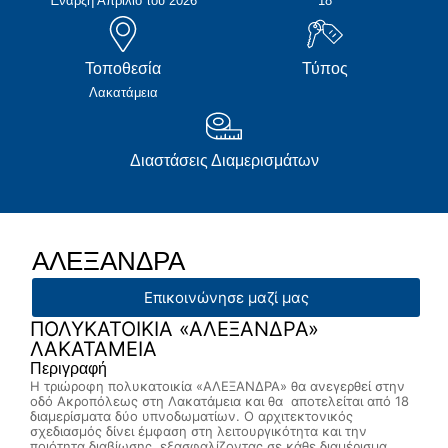
Έναρξη Απρίλιο του 2026
18
Τοποθεσία
Τύπος
Λακατάμεια
Διαστάσεις Διαμερισμάτων
ΑΛΕΞΑΝΔΡΑ
Επικοινώνησε μαζί μας
ΠΟΛΥΚΑΤΟΙΚΙΑ «ΑΛΕΞΑΝΔΡΑ»
ΛΑΚΑΤΑΜΕΙΑ
Περιγραφή
Η τριώροφη πολυκατοικία «ΑΛΕΞΑΝΔΡΑ» θα ανεγερθεί στην
οδό Ακροπόλεως στη Λακατάμεια και θα αποτελείται από 18
διαμερίσματα δύο υπνοδωματίων. Ο αρχιτεκτονικός
σχεδιασμός δίνει έμφαση στη λειτουργικότητα και την
ποιότητα διαβίωσης, εξασφαλίζοντας σε κάθε διαμέρισμα