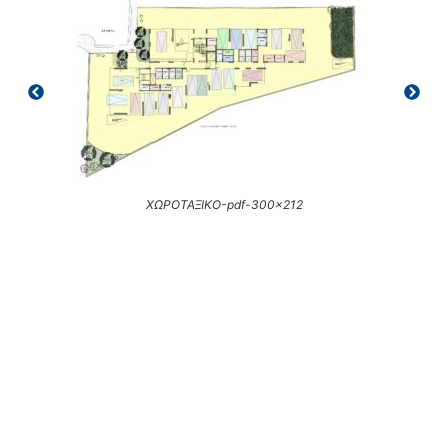
ΧΩΡΟΤΑΞΙΚΟ-pdf-300x212