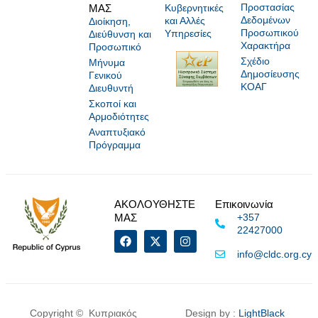
Προστασίας
ΜΑΣ
Κυβερνητικές
Δεδομένων
και Αλλές
Διοίκηση,
Προσωπικού
Υπηρεσίες
Διεύθυνση και
Χαρακτήρα
Προσωπικό
Σχέδιο
Μήνυμα
Δημοσίευσης
Γενικού
ΚΟΑΓ
Διευθυντή
Σκοποί και
Αρμοδιότητες
Αναπτυξιακό
Πρόγραμμα
ΑΚΟΛΟΥΘΗΣΤΕ
Επικοινωνία
ΜΑΣ
+357
22427000
info@cldc.org.cy
Copyright © Κυπριακός
Design by :
LightBlack