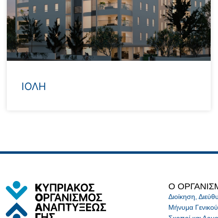
ΙΟΛΗ
Κατάσταση Έναρξη Ιούνιο του 2026 Διαμερίσματα 48 Τοποθεσία Παλλουριώτισσα Τύπος
Ο ΟΡΓΑΝΙΣ
Διοίκηση, Διεύ
Μήνυμα Γενικού
Σκοποί και Αρμο