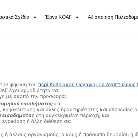
αστικά Σχέδια
Έργα ΚΟΑΓ
Αξιοποίηση Πολεοδομι
 την ψήφιση του
περί Κυπριακού Οργανισμού Αναπτύξεως Γ
ΟΑΓ έχει αρμοδιότητα να:
ι γη με σκοπό την προσφορά:
χαμηλού εισοδήματος
και
, θρησκευτικές και άλλες δραστηριότητες και υπηρεσίες ο
 εισοδήματος
στη συγκεκριμένη περιοχή, και
 ενοικίαση ή άλλη διάθεση σε:
ς ή άλλους οργανισμούς, οίκους ή πρόσωπα δημοσίου ή ιδι