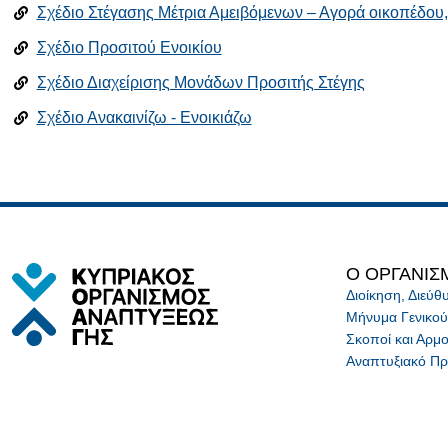
Σχέδιο Στέγασης Μέτρια Αμειβόμενων – Αγορά οικοπέδου, 
Σχέδιο Προσιτού Ενοικίου
Σχέδιο Διαχείρισης Μονάδων Προσιτής Στέγης
Σχέδιο Ανακαινίζω - Ενοικιάζω
Ο ΟΡΓΑΝΙΣ
Διοίκηση, Διεύ
Μήνυμα Γενικού
Σκοποί και Αρμο
Αναπτυξιακό Π