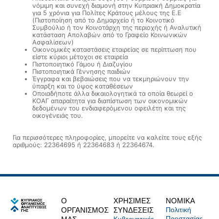
νόμιμη και συνεχή διαμονή στην Κυπριακή Δημοκρατία
για 5 χρόνια για Πολίτες Κράτους μέλους της Ε.Ε
(Πιστοποίηση από το Δημαρχείο ή το Κοινοτικό
Συμβούλιο ή τον Κοινοτάρχη της περιοχής ή Αναλυτική
κατάσταση Απολαβών από το Γραφείο Κοινωνικών
Ασφαλίσεων)
Οικονομικές καταστάσεις εταιρείας σε περίπτωση που
είστε κύριοι μέτοχοι σε εταιρεία
Πιστοποιητικό Γάμου ή Διαζυγίου
Πιστοποιητικά Γέννησης παιδιών
Έγγραφα και βεβαιώσεις που να τεκμηριώνουν την
ύπαρξη και το ύψος καταθέσεων
Οποιαδήποτε άλλα δικαιολογητικά τα οποία θεωρεί ο
ΚΟΑΓ απαραίτητα για διαπίστωση των οικονομικών
δεδομένων του ενδιαφερόμενου οφειλέτη και της
οικογένειάς του.
Για περισσότερες πληροφορίες, μπορείτε να καλείτε τους εξής
αριθμούς: 22364695 ή 22364683 ή 22364674.
Ο
ΧΡΗΣΙΜΕΣ
NOMIKA
ΟΡΓΑΝΙΣΜΟΣ
ΣΥΝΔΕΣΕΙΣ
Πολιτική
Προστασίας
Κυβερνητικές