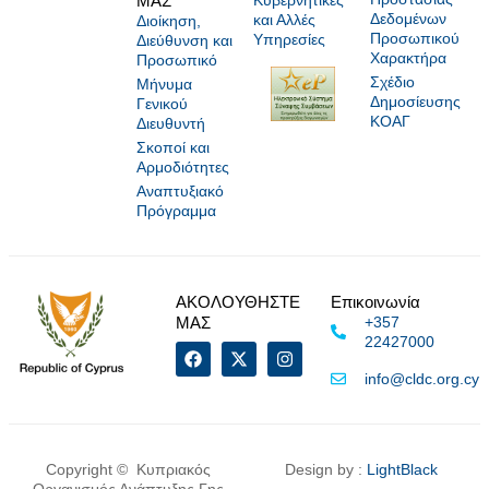
ΜΑΣ
Δεδομένων
και Αλλές
Διοίκηση,
Προσωπικού
Υπηρεσίες
Διεύθυνση και
Χαρακτήρα
Προσωπικό
Σχέδιο
Μήνυμα
Δημοσίευσης
Γενικού
ΚΟΑΓ
Διευθυντή
Σκοποί και
Αρμοδιότητες
Αναπτυξιακό
Πρόγραμμα
ΑΚΟΛΟΥΘΗΣΤΕ
Επικοινωνία
ΜΑΣ
+357
22427000
info@cldc.org.cy
Copyright © Κυπριακός
Design by :
LightBlack
Οργανισμός Ανάπτυξης Γης