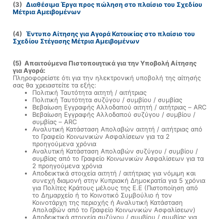
(3)
Διαθέσιμα Έργα προς πώληση στο πλαίσιο του Σχεδίου
Μέτρια Αμειβομένων
(4)
Έντυπο Αίτησης για Αγορά Κατοικίας στο πλαίσιο του
Σχεδίου Στέγασης Μέτρια Αμειβομένων
(5) Απαιτούμενα Πιστοποιητικά για την Υποβολή Αίτησης
για Αγορά:
Πληροφορείστε ότι για την ηλεκτρονική υποβολή της αίτησής
σας θα χρειαστείτε τα εξής:
Πολιτική Ταυτότητα αιτητή / αιτήτριας
Πολιτική Ταυτότητα συζύγου / συμβίου / συμβίας
Βεβαίωση Εγγραφής Αλλοδαπού αιτητή / αιτήτριας – ARC
Βεβαίωση Εγγραφής Αλλοδαπού συζύγου / συμβίου /
συμβίας – ARC
Αναλυτική Κατάσταση Απολαβών αιτητή / αιτήτριας από
το Γραφείο Κοινωνικών Ασφαλίσεων για τα 2
προηγούμενα χρόνια
Αναλυτική Κατάσταση Απολαβών συζύγου / συμβίου /
συμβίας από το Γραφείο Κοινωνικών Ασφαλίσεων για τα
2 προηγούμενα χρόνια
Αποδεικτικά στοιχεία αιτητή / αιτήτριας για νόμιμη και
συνεχή διαμονή στην Κυπριακή Δημοκρατία για 5 χρόνια
για Πολίτες Κράτους μέλους της Ε.Ε (Πιστοποίηση από
το Δημαρχείο ή το Κοινοτικό Συμβούλιο ή τον
Κοινοτάρχη της περιοχής ή Αναλυτική Κατάσταση
Απολαβών από το Γραφείο Κοινωνικών Ασφαλίσεων)
Αποδεικτικά στοιχεία συζύγου / συμβίου / συμβίας για