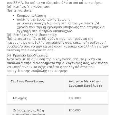
του ΣΣΜΑ, θα πρέπει να πληροίτε όλα τα πιο κάτω κριτήρια:
(α) Κριτήριο Υπηκοότητας:
Πρέπει να είστε:
Κύπριος πολίτης ή
πολίτης της Ευρωπαϊκής Ένωσης
με μόνιμη συνεχή διαμονή στη Κύπρο για πέντε (5)
χρόνια πριν την ημερομηνία υποβολής της αίτησης για
εγγραφή στο Μητρώο Δικαιούχων.
(β) Κριτήριο Άλλης Ιδιοκτησίας:
Πρέπει κατά τα πέντε (5) χρόνια που προηγούνται της
ημερομηνίας υποβολής της αίτησής σας, εσείς, ο/η σύζυγος /
συμβίος/α σας να μην είχατε άλλη κατοικία κατάλληλη για την
στέγαση της οικογένειάς σας.
(γ) Κριτήριο Εισοδήματος:
Ανάλογα με τη σύνθεση της οικογένειάς σας, τα
μικτά και
συνολικά
ετήσια εισοδήματα της οικογένειας σας
, δεν πρέπει
να υπερβαίνουν τα εξής κατά το φορολογικό έτος που
προηγείται της υποβολής της αίτησης:
Σύνθεση Οικογένειας
Ανώτατα Μεικτά και
Συνολικά Εισοδήματα
Μονήρεις
€30.000
Ζεύγος χωρίς παιδιά ή
€50.000
μονογονεϊκή οικογένεια