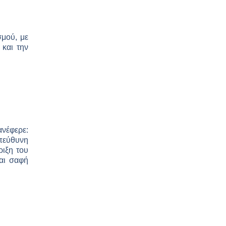
σμού, με
και την
ανέφερε:
πεύθυνη
ριξη του
αι σαφή