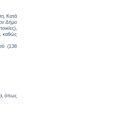
ση. Κατά
τον Δήμο
οικίες),
ά, καθώς
σό (138
ια, όπως