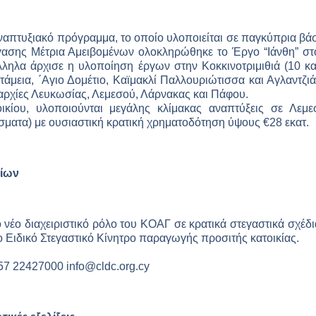
αναπτυξιακό πρόγραμμα, το οποίο υλοποιείται σε παγκύπρια βά
έγασης Μέτρια Αμειβομένων ολοκληρώθηκε το Έργο “Ιάνθη” σ
ηλα άρχισε η υλοποίηση έργων στην Κοκκινοτριμιθιά (10 κατ
ατάμεια, ΄Αγιο Δομέτιο, Καϊμακλί Παλλουριώτισσα και Αγλαντζι
αρχίες Λευκωσίας, Λεμεσού, Λάρνακας και Πάφου.
ικίου, υλοποιούνται μεγάλης κλίμακας αναπτύξεις σε Λεμε
ίσματα) με ουσιαστική κρατική χρηματοδότηση ύψους €28 εκατ.
δίων
νέο διαχειριστικό ρόλο του ΚΟΑΓ σε κρατικά στεγαστικά σχέδ
το Ειδικό Στεγαστικό Κίνητρο παραγωγής προσιτής κατοικίας.
357 22427000
info@cldc.org.cy