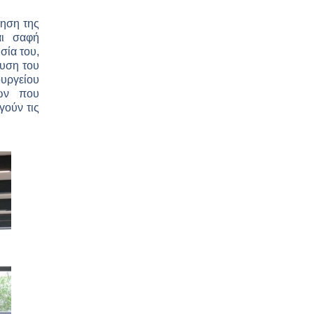
ηση της
αι σαφή
σία του,
χυση του
υργείου
κών που
γούν τις