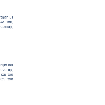
τηση με
ων του,
αστικής
ασμό και
ίονα της
 και του
νων, του